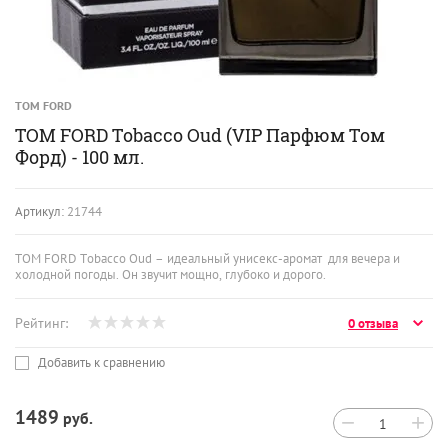
TOM FORD
TOM FORD Tobacco Oud (VIP Парфюм Том
Форд) - 100 мл.
Артикул:
21744
TOM FORD Tobacco Oud – идеальный унисекс-аромат для вечера и
холодной погоды. Он звучит мощно, глубоко и дорого.
Рейтинг:
0 отзыва
Добавить к сравнению
1489
руб.
−
+